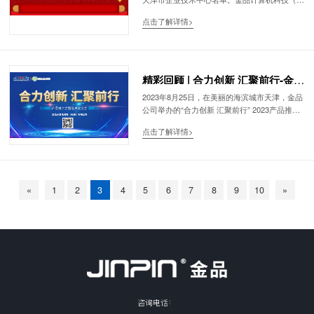
津）有限公司获批天津市企业技术中心认定。天
点击了解详情>
津市企业技术中心是我市技术创新体系的重要组
成部分，是企业根据市场竞争需要和发展战略规
划设立的技术研发与创新机构，负责制定企业技
术创新规划、开展产业技术研发、创造运用知识
产权、建立技术标准体系、凝聚培养创新人才、
精彩回顾 | 合力创新 汇聚前行-金品
构建协同创新网络、统筹推进技术创新全过程实
2023产品推介会暨客户交流会圆满
2023年8月25日，在美丽的海滨城市天津，金品
施。 此次认定的通过是对金品公司创新能力和
公司举办的“合力创新 汇聚前行” 2023产品推介
举行
研发技术的肯定和认可！
会暨客户交流会圆满召开。此次会议汇聚了全国
点击了解详情>
各地的合作伙伴，共同探讨创新合作与未来发展
«
1
2
3
4
5
6
7
8
9
10
»
咨询电话：