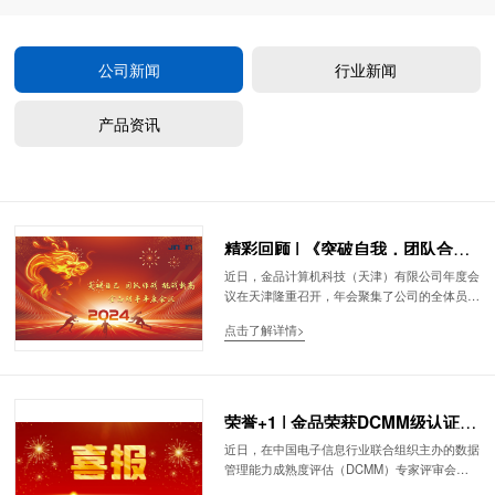
公司新闻
行业新闻
产品资讯
精彩回顾 | 《突破自我，团队合
作，挑战新高》金品公司财年会议
近日，金品计算机科技（天津）有限公司年度会
议在天津隆重召开，年会聚集了公司的全体员工
圆满召开
和管理层，共同回顾过去一年的成就并展望未
点击了解详情>
来。本次年会的主题为“突破自己、团队作战、
挑战新高”，旨在激励全体员工与公司共同成
长，迎接新的挑战和机遇。
荣誉+1 | 金品荣获DCMM级认证，
其数据管理能力正式达到国家标准
近日，在中国电子信息行业联合组织主办的数据
管理能力成熟度评估（DCMM）专家评审会
上，金品公司以出色的数据战略和执行能力，成