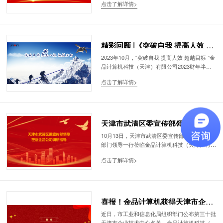
点击了解详情>
功通过了严格的审查，荣获DCMM（甲方二
级）证书。这一荣誉标志着金品公司的数据管理
能力达到了行业领先水平。
精彩回顾 |《突破自我 提高人效 超
越目标》- 2023年金品公司半年会
2023年10月，“突破自我 提高人效 超越目标 ”金
品计算机科技（天津）有限公司2023财年半年
圆满举行
度工作会议圆满举行。金品计算机科技（天津）
点击了解详情>
有限公司董事长兼总经理黄成金先生及各职能中
心负责人共襄盛举，回顾了2023上半年各项工
作成果，分析当前形势，并部署推进下半年重点
工作，确保高质量完成全年目标任务。
天津市武清区委宣传部领导莅临金
品公司调研指导工作
10月13日，天津市武清区委宣传部王荃部长及
部门领导一行莅临金品计算机科技（天津）有限
公司进行实地调研指导，金品公司董事长、总经
点击了解详情>
理黄成金先生带领公司支持中心、人行中心、资
管中心等主要负责人陪同参观。
喜报！金品计算机获得天津市企业
技术中心认定
近日，市工业和信息化局组织部门公布第三十批
天津市企业技术中心名单。金品计算机科技（天