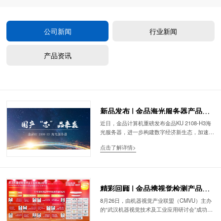
公司新闻
行业新闻
产品资讯
新品发布 | 金品海光服务器产品重
磅上线！
近日，金品计算机重磅发布金品KU 2108-H3海
光服务器，进一步构建数字经济新生态，加速产
业智能化升级。
点击了解详情>
精彩回顾 | 金品携视觉检测产品亮
相武汉机器视觉技术及工业应用研
8月26日，由机器视觉产业联盟（CMVU）主办
的“武汉机器视觉技术及工业应用研讨会”成功举
讨会
办。出席本次会议的参会代表350人，共同探讨