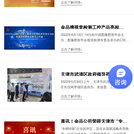
点击了解详情>
了机器视觉技术在半导体行业检测的解决方案。
金品携视觉检测工控产品亮相
CSIG全国第五届视觉检测技术学
2022年8月13日-14日由中国图像图形学会主
办，图像图形学会视觉检测专委会承办的CSIG
术交流会
全国第五届视觉检测技术学术交流会在美丽的六
点击了解详情>
朝古都南京召开。本次会议主题为 “视觉检测与
产业技术融合共进”。
天津市武清区政府领导莅临金品公
司调研指导
2022年5月30日上午，天津市武清区委副书记、
区长倪斌带领区政府办、发改委、工信局、科技
局、人社局、交通局等部门领导一行莅临金品计
点击了解详情>
算机科技（天津）有限公司参观指导工作。金品
公司董事长、总经理黄成金带领公司营销中心、
支持中心、资管中心等主要负责人陪同参观。
喜讯！金品公司荣获天津市 “专精
特新”企业认定
“专精特新”企业的评定，旨在从国家战略布局角
度，以专注铸专长、以配套强产业、以创新赢市