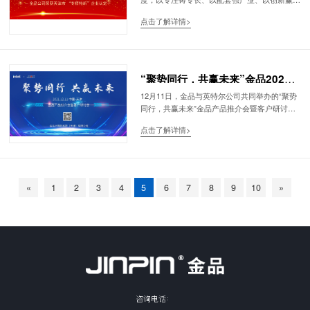
场，目的是在细分领域建立竞争优势，在核心技
点击了解详情>
术上实现创新引领，打好关键核心技术攻坚战、
推动中国制造由大变强。
“聚势同行，共赢未来”金品2021
客户研讨会成功举办
12月11日，金品与英特尔公司共同举办的“聚势
同行，共赢未来”金品产品推介会暨客户研讨
会，在美丽的海滨城市天津成功举办，来自全国
点击了解详情>
各地的重要客户齐聚一堂，共同交流研讨当下主
流的产品与方案。
«
1
2
3
4
5
6
7
8
9
10
»
咨询电话：