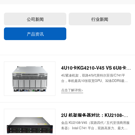
公司新闻
行业新闻
产品资讯
4U10卡KG4210-V45 VS 6U8卡
KG6208-A94AI服务器对比
4U紧凑机架，双路4/5代英特尔至强/C741平
台，单机最高10张双宽GPU、32条DDR5最大
8TB内存、24盘高密度存储，主打高密度推理集
点击了解详情>
群、多任务混合算力、存量x86生态、中小型分
布式训推一体化，机柜部署密度更高，兼顾计算
+海量数据集本地存储。
2U 机架服务器对比：KU2108-
V45 双路至强 VS KU2108-F5C 单
金品 KU2108-V45（双路四代 / 五代至强商用服
务器） Intel C741 平台，双路高算力、最大
路飞腾｜国产化 / 商用场景选型
2TB 大内存、全 PCIe5.0 高速扩展，兼容