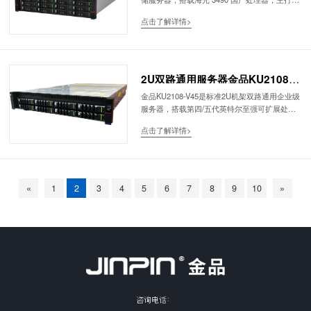
归档 / 备份 / 分布式存储
大盘位容量存储方案，提供 24 盘、36 盘两种前
点击了解详情>
置热插拔配置。整机兼顾大容量归档、数据备
份、分布式存储、国产化信创存储需求，硬件全
栈适配国产麒麟系统，满足政企、能源、安防、
教育行业海量静态数据长期留存需求，是高容
量、低成本国产化存储专用算力硬件。
2U双路通用服务器金品KU2108-
V45｜四代/五代至强C741｜虚拟
金品KU2108-V45是标准2U机架双路通用企业级
服务器，搭载第四/五代英特尔至强可扩展处理
化/数据库/大数据/边缘集群全能算
器与IntelC741旗舰芯片组，全PCIe5.0高速总
力
点击了解详情>
线，最大2TB大容量内存，搭配多层混合存储架
构、1+1冗余电源与AST2600全套远程管理能
力。面向中小企业机房、区县数据中心、园区私
有云、边缘算力节点，覆盖虚拟化、国产/传统
数据库、中小型大数据、视频解码、轻量AI推
«
1
2
3
4
5
6
7
8
9
10
»
理、企业业务中台等全通用场景，是性价比均
衡、扩展性拉满的标准化主力机架服务器。
咨询电话：