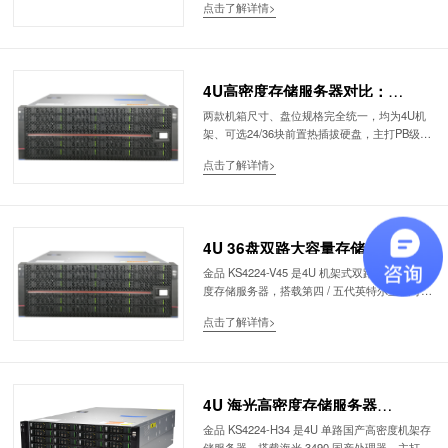
点击了解详情>
Windows Server、VMware、各类商用数据库，
面向传统企业、数据中心、高并发虚拟化、大数
据、轻 AI 推理等 x86 存量业务。
4U高密度存储服务器对比：
KS4224-H34（海光单路信创）
两款机箱尺寸、盘位规格完全统一，均为4U机
架、可选24/36块前置热插拔硬盘，主打PB级海
VSKS4224-V45（双路至强商用）
量数据存储，但算力架构、生态、性能差距明
｜场景选型
点击了解详情>
显，面向两类完全不同客户群体： 金品
KS4224-H34：单路海光3490国产化存储服务
器，纯信创适配，主打冷归档、视频监控、涉密
档案、小型国产存储集群，满足等保、信创招标
自主可控硬性要求，性价比高、功耗更低。
4U 36盘双路大容量存储服务器｜
金品 KS4224-V45｜四代 / 五代至
金品 KS4224-V45 是4U 机架式双路高性能高密
度存储服务器，搭载第四 / 五代英特尔至强可扩
强｜分布式存储 / 大数据湖 / 视频
展处理器 + Intel C741 旗舰芯片，整机支持
媒资 / 虚拟化存储
点击了解详情>
24/36 块前置热插拔硬盘，搭配 16 条 DDR5 内
存最高 4TB 容量、全 PCIe5.0 高速扩展架构。
兼顾强算力与超大存储密度，主打分布式存储集
群、企业数据湖、视频媒资归档、大型虚拟化存
储、数据库存储节点、海量离线大数据，是互联
4U 海光高密度存储服务器
网、广电、安防、政企、科研机构 PB 级数据存
KS4224-H34｜24/36 盘位国产化
金品 KS4224-H34 是4U 单路国产高密度机架存
储主力硬件，兼顾计算与存储一体化需求。
储服务器，搭载海光 3490 国产处理器，主打超