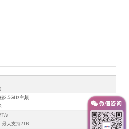
）
程
2.5GHz
主频
术
T/s
，最大支持
2TB