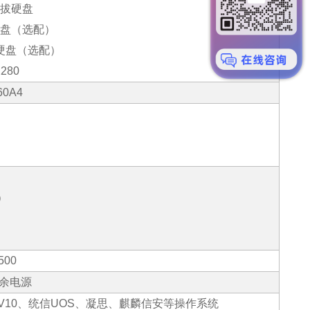
拔硬盘
盘（选配）
硬盘（选配）
2280
60A4
）
500
余电源
V10
、统信
UOS
、凝思、麒麟信安等操作系统