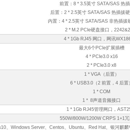
前置：
8 * 3.5
英寸
SATA/SAS
热插
后置：
2 * 2.5
英寸
SATA/SAS
热插拔硬
内置：
4 * 2.5
英寸
SATA/SAS
非热插拔
2 * M.2 PCIe
硬盘接口，
2242&
4 * 1Gb RJ45
网口，网讯
WX18
最大
6
个
PCIe
扩展插槽
4 * PCIe3.0 x16
2 * PCIe3.0 x8
1 * VGA
（后置）
6 * USB3.0
（
2
前置，
4
后置
1 * COM
1 * 8
声道音频接口
1 * 1Gb RJ45
管理网口，
AST2
550W/800W/1200W CRPS 1+1
冗
s10
、
Windows Server
、
Centos
、
Ubuntu
、
Red Hat
、银河麒麟