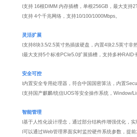
l
支持 16根DIMM 内存插槽，单根256GB，最大支持2
l
支持 4个千兆网络，支持10/100/1000Mbps。
灵活扩展
l
支持8块3.5/2.5英寸热插拔硬盘，内置4块2.5英
l
最大支持5个标准PCIe5.0扩展插槽，支持多种RAI
安全可控
l
内置安全专用处理器，符合中国国密算法，内置Securi
l
支持国产麒麟/统信UOS等安全操作系统，Window/
智能管理
l
基于人性化设计理念，通过部分结构件增强优化，实
l
可以通过Web管理界面实时监控硬件系统参数，提