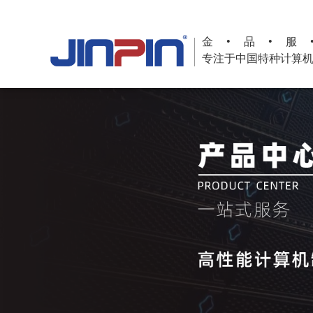
金•品•服
专注于中国特种计算