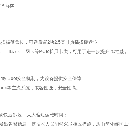
TB内存；
寸非热插拔硬盘位，可选后置2块2.5英寸热插拔硬盘位；
D卡，HBA卡，网卡等PCIe扩展卡类，可用于进一步提升I/O性能。
ty Boot安全机制，为设备提供安全保障；
Linux等主流系统，兼容性强，安全性高。
现快速拆装，大大缩短运维时间；
前发出告警信息，使技术人员能够采取相应措施，从而简化维护