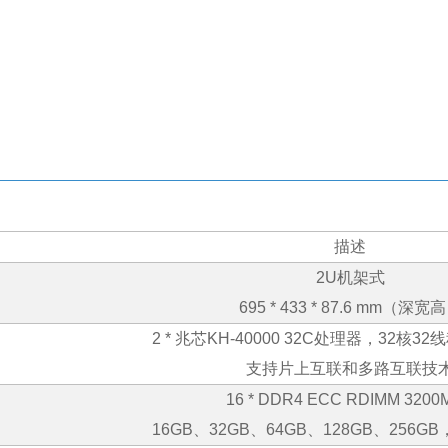
描述
2U
机架式
695 * 433 * 87.6 mm
（深宽高
2 *
兆芯
KH-40000 32C
处理器，
32
核
32
线
支持片上互联和多路互联技
16 * DDR4 ECC RDIMM 3200M
16GB
、
32GB
、
64GB
、
128GB
、
256GB