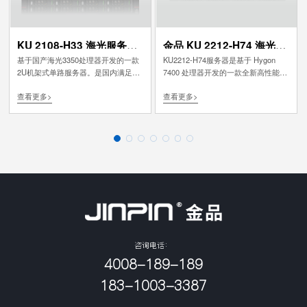
KU 2108-H33 海光服务器
金品 KU 2212-H74 海光双
(单路)
路服务器
基于国产海光3350处理器开发的一款
KU2212-H74服务器是基于 Hygon
2U机架式单路服务器。是国内满足自
7400 处理器开发的一款全新高性能、
主可控的X86架构产品，从中国本土安
高扩展、使用率高、性价比高的 2U 高
查看更多>
查看更多>
全要求出发，内置安全专用处理器，
端机架式服务器。在拥有双路服务器
基于中国SM2、SM3、SM4国密算法
高性能的同时，具备灵活的 PCIe 配置
的Security Boot技术，避免了后门的
特性，提供了更高的数据处理能力和
威胁。原生态X86架构，提供良好的生
IO 扩展能力，可以为互联网、企业、
态应用环境，提供优异的计算性能、
电信运营商、金融、政府等领域提供
访存带宽和IO扩展能力，整体性能与
全新的技术优势。
市场主流芯片相当。支持硬件虚拟化
功能，能够满足复杂应用场景下的性
能需求和安全可信需求。该产品适用
于政企办公、数据存储、云计算、金
融、大数据分析等领域。
咨询电话：
4008-189-189
183-1003-3387