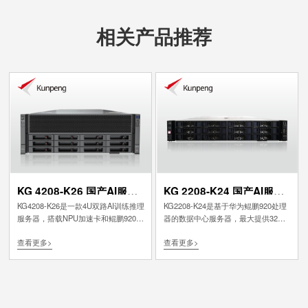
相关产品推荐
KG 4208-K26 国产AI服务
KG 2208-K24 国产AI服务
器
器
KG4208-K26是一款4U双路AI训练推理
KG2208-K24是基于华为鲲鹏920处理
服务器，搭载NPU加速卡和鲲鹏920处
器的数据中心服务器，最大提供32个
理器，具有计算性能优异、配置灵活
内存插槽，最多可支持8个PCIe4.0
查看更多>
查看更多>
均衡、高效部署运维等特点，适合为
x8（in x16）的标准扩展槽位和1个专
加速计算、科学计算、视频分析和数
用RAID卡位。BMC集成管理模块
据库等应用加速，针对百亿级/十亿级
（iBMC）能够持续监控系统参数、触
大模型推理、训练等业务类型进行了
发告警，并且采取恢复措施，以便最
优化，支持多种类型的异构处理器，
大限度地避免停机。支持SSD硬盘，
支持企业私有化部署和数据中心部
SSD硬盘的功耗比传统机械硬盘低