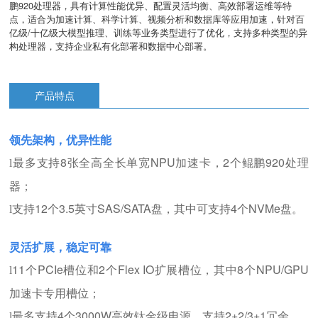
鹏920处理器，具有计算性能优异、配置灵活均衡、高效部署运维等特
点，适合为加速计算、科学计算、视频分析和数据库等应用加速，针对百
亿级/十亿级大模型推理、训练等业务类型进行了优化，支持多种类型的异
构处理器，支持企业私有化部署和数据中心部署。
产品特点
领先架构，优异性能
最多支持8张全高全长单宽NPU加速卡，2个鲲鹏920处理
l
器；
支持12个3.5英寸SAS/SATA盘，其中可支持4个NVMe盘。
l
灵活扩展，稳定可靠
11个PCIe槽位和2个Flex IO扩展槽位，其中8个NPU/GPU
l
加速卡专用槽位；
最多支持4个3000W高效钛金级电源，支持2+2/3+1冗余。
l