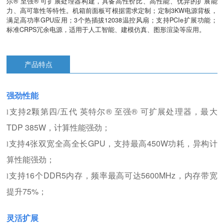
尔® 至强® 可扩展处理器构建，具备高性价比、高性能、优异的扩展能
力、高可靠性等特性。机箱前面板可根据需求定制；定制3KW电源背板，
满足高功率GPU应用；3个热插拔12038温控风扇；支持PCIe扩展功能；
标准CRPS冗余电源，适用于人工智能、建模仿真、图形渲染等应用。
产品特点
强劲性能
支持2颗第四/五代 英特尔® 至强® 可扩展处理器，最大
l
TDP 385W，计算性能强劲；
支持4张双宽全高全长GPU，支持最高450W功耗，异构计
l
算性能强劲；
支持16个DDR5内存，频率最高可达5600MHz，内存带宽
l
提升75%；
灵活扩展