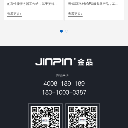
的高性能服务器工作站，基于英特尔
级4U双路8卡GPU服务器产品，基于
至强第四/五代可扩展处理器，搭载4颗
第四代或第五代英特尔®至强®可扩展
查看更多>
查看更多>
4090显卡，总显存96GB，适合部署
处理器，在CPU、GPU和I/O规格上全
DeepSeek蒸馏模型，支持参数量为
面升级，支持业界多种主流AI加速
1.5B/7B/14B/32B模型，在保持优异性
卡，具备性能卓越、架构灵活、扩展
能的同时大幅度降低部署成本。
性强、配置丰富和可靠性高等特点，
适用于人工智能、高性能计算、数据
分析等应用场景。
咨询电话：
4008-189-189
183-1003-3387