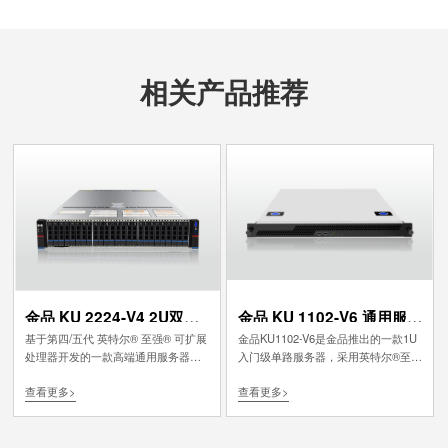
相关产品推荐
金品 KU 2224-V4 2U双路
金品 KU 1102-V6 通用服务
服务器
器
基于第四/五代 英特尔® 至强® 可扩展
金品KU1102-V6是金品推出的一款1U
处理器开发的一款高端通用服务器；
入门级单路服务器，采用英特尔®至强
具备强劲的计算性能、以及优异的扩
®E3-1200 V5/V6 (Kaby Lake) 系列处
查看更多>
查看更多>
展能力，通过模块化设计可提供灵活
理器，实现了小体积、低功耗的结
百变的配置，来满足各行业应用需
合，在WEB、Email、缓存服务器、
求。采用独立风道设计，保障散热效
ERP服务器、轻量级数据库众多的应
果，降低系统噪音；适用于人工智
用场景中发挥出了优异的性能表现；