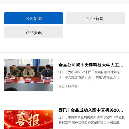
公司新闻
行业新闻
产品资讯
金品公司携手天津科技大学人工智
能学院，共筑“先锋生态”开启合作
近日，为积极响应“千团千企融合创新计划”行
动，深入推进“先锋计划”、构建“先锋生态”，进
新篇章
一步深化校企产学研用合作。 应天津科技大学
点击了解详情>
人工智能学院的邀请，我司经营团队高管代表在
创始人、执行董事兼总经理黄成金先生的带领下
于2月21日访问该校学院，与其主要领导及科研
带头人进行了深入沟通与交流，并签署了战略合
作协议与捐赠协议，这一合作标志着双方将在多
喜讯 | 金品成功入围中直机关2025
个领域展开深度协作，共同探索创新发展之路.
年服务器框架协议采购项目
近日，中共中央直属机关采购中心发布《中直机
关2025年服务器框架协议采购项目入围结果公
告》，金品计算机科技(天津)有限公司凭借优异