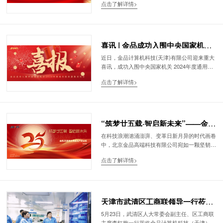
点击了解详情>
的产品性能、专业的服务团队以及深厚的行业经
验，顺利通过严格的专家评审，成功入围中直机
关2025年服务器框架协议采购项目。
喜讯 | 金品成功入围中央国家机关
2024年度通用服务器集采项目
近日，金品计算机科技(天津)有限公司迎来重大
喜讯，成功入围中央国家机关 2024年度通用服
务器框架协议联合征集采购项目。入围产品覆盖
点击了解详情>
Intel、AMD、国产海光、飞腾、龙芯、兆芯等多
条产品线共计17 款服务器产品，再次彰显了金
品产品技术能力和公司综合实力!
“筑梦廿五载·智启新未来”——金品
公司二十五周年庆典圆满举行
在科技浪潮汹涌澎湃、变革日新月异的时代画卷
中，北京金品高端科技有限公司宛如一颗坚韧不
拔且闪耀着智慧光芒的星辰，稳健地划过了二十
点击了解详情>
五年的璀璨轨迹。 2024年，金品公司迎来了其
发展历程中极具标志性的 25 周岁生日庆典。当
盛典的帷幕温情拉开，各界同行仿若繁星簇拥，
合作伙伴如挚友相伴，金品的新老朋友与员工们
怀着满腔热忱齐聚于此。这不仅是一场纪念过去
天津市武清区工商联领导一行莅临
二十五载风雨兼程与辉煌成就的盛会，更是金品
金品公司调研考察
5月23日，武清区人大常委会副主任、区工商联
在数智时代前沿阵地，立足当下雄厚根基，昂首
主席李红梅一行莅临金品计算机科技（天津）有