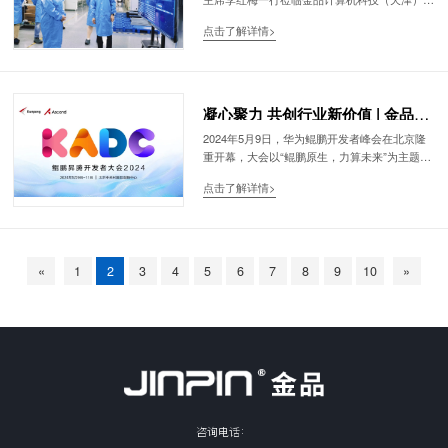
阔步迈向未来无限可能的全新起点。
限公司，开展调研走访活动。金品公司支持中心
点击了解详情>
总监于建、总经理助理张吉顺、资管中心总监宇
志刚等公司领导热情接待参观并举行座谈。
凝心聚力 共创行业新价值 | 金品成
为2024年首批鲲鹏KPN合作伙伴
2024年5月9日，华为鲲鹏开发者峰会在北京隆
重开幕，大会以“鲲鹏原生，力算未来”为主题，
打造开放、共享、学习交流的平台，帮助开发者
点击了解详情>
全面了解鲲鹏计算基础软、硬件的创新动向，共
促行业解决方案落地，加速行业智能化。
«
1
2
3
4
5
6
7
8
9
10
»
咨询电话：