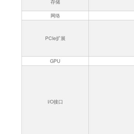
存储
网络
PCIe
扩展
GPU
I/O
接口