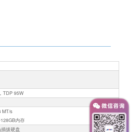
）
，
TDP 95W
 MT/s
持
128GB
内存
热插拔硬盘