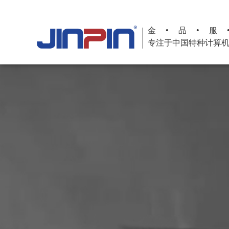
金•品•服
专注于中国特种计算