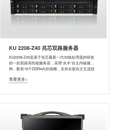
KU 2208-Z40 兆芯双路服务器
KU2208-Z40是基于兆芯最新一代32核处理器的研发
的一款双路高性能服务器，采用“永丰”自主内核微架
构，配有16个DDR4内存插槽，支持全新自主互连技
术ZPI 3.0；支持安全启动技术、国密算法，以及国标
查看更多>
可信计算体系，提供服务器级RAS和BMC管理功能增
强，可为信息安全、产品可靠性、可用性、可服务性
以及运营维护等需求提供更强的支持和保障；适用于
云计算、大数据分析、视频处理、数据库备份、高性
能存储，以及超融合一体机等解决方案的搭建和部
署，支撑行业应用平滑迁移和快速落地等诉求。