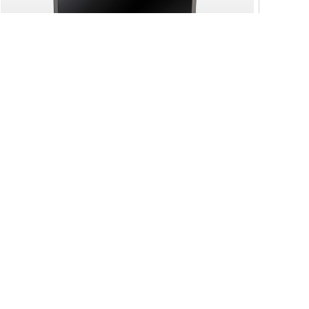
金品 KX 7050 双路便携一体机
KX7050是一款便携式、高性能、双路服务器，基于第
三代 英特尔® 至强® 可扩展系列处理器（TDP
270W），支持DDR4 ECC RDIMM 3200 MT/s 内
存。外壳表面黑色拉丝阳极氧化处理，美观大方，内
查看更多>
部铝合金壳体结构强度大，全铝合金结构，强度高；
主要应用于户外，野外，现场培训。适用于实验室、
野外或现场培训的数据采集，数据处理，数据存储等
工作。