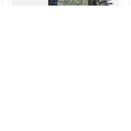
金品 KX 6950 双路便携一体机
KX6950是一款便携式、高性能、双路服务器，基于第
三代 英特尔® 至强® 可扩展系列处理器（TDP
185W），支持DDR4 ECC RDIMM 3200 MT/s 内
存。外壳表面黑色拉丝阳极氧化处理，美观大方，内
查看更多>
部铝合金壳体结构强度大，全铝合金结构，强度高；
主要应用于户外，野外，现场培训。适用于实验室、
野外或现场培训的数据采集，数据处理，数据存储等
工作。