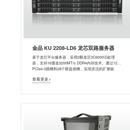
金品 KU 2208-LD6 龙芯双路服务器
基于龙芯平台服务器，采用2颗龙芯3C6000\D处理
器，支持16通道3200MT/s DDR4内存技术。通过12个
PCIe4.0插槽和28个硬盘插槽，实现灵活的扩展能
力。96%的电源能效，以及5℃~40℃的标准工作温度
查看更多>
设计，为用户提供更高的能效回报。可以解决计算
密集型应用、AI训练、推理和视频视觉处理、动态工
作负载、高密度数据中心的工作负载等各种业务负
载。