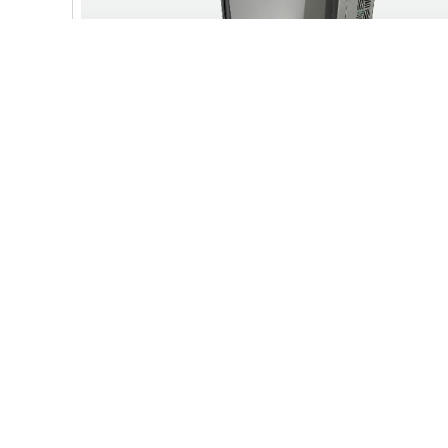
金品 KX 6850 单路便携一体机
KX6850是一款便携式、高性能、单路服务器，采用
C246芯片组，基于英特尔®至强® E3-2100/2200 处
理器（TDP 95W），支持2666/2400/2133/1866/1600
MT/s内存，主要应用于户外，野外，现场培训。适用
查看更多>
于云应用，移动私有云存储、核心数据保存、临时组
网共享等工作。