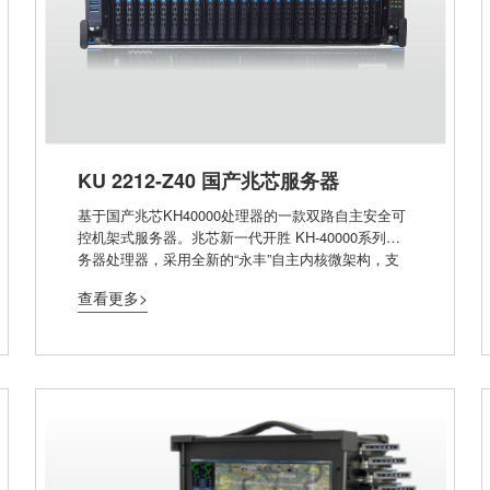
KU 2212-Z40 国产兆芯服务器
基于国产兆芯KH40000处理器的一款双路自主安全可
控机架式服务器。兆芯新一代开胜 KH-40000系列服
务器处理器，采用全新的“永丰”自主内核微架构，支
持全新自主互连技术ZPI 3.0，单颗处理器集成最高32
查看更多>
核心，KH-40000系列服务器处理器支持安全启动技
术、国密算法，以及国标可信计算体系。