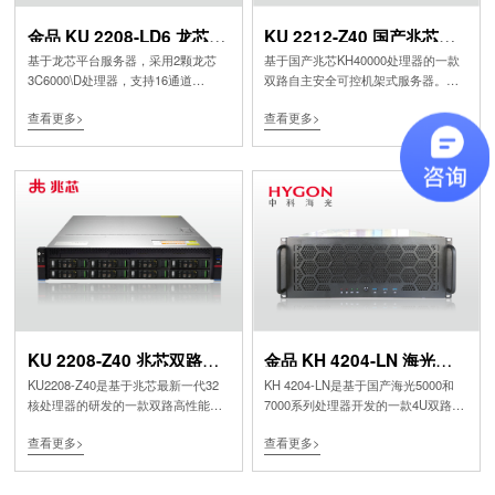
金品 KU 2208-LD6 龙芯双
KU 2212-Z40 国产兆芯服
路服务器
务器
基于龙芯平台服务器，采用2颗龙芯
基于国产兆芯KH40000处理器的一款
3C6000\D处理器，支持16通道
双路自主安全可控机架式服务器。兆
3200MT/s DDR4内存技术。通过12个
芯新一代开胜 KH-40000系列服务器
查看更多>
查看更多>
PCIe4.0插槽和28个硬盘插槽，实现灵
处理器，采用全新的“永丰”自主内核
活的扩展能力。96%的电源能效，以
微架构，支持全新自主互连技术ZPI
及5℃~40℃的标准工作温度设计，为
3.0，单颗处理器集成最高32核心，
用户提供更高的能效回报。可以解决
KH-40000系列服务器处理器支持安全
计算密集型应用、AI训练、推理和视
启动技术、国密算法，以及国标可信
频视觉处理、动态工作负载、高密度
计算体系。
数据中心的工作负载等各种业务负
载。
KU 2208-Z40 兆芯双路服
金品 KH 4204-LN 海光双
务器
路服务器
KU2208-Z40是基于兆芯最新一代32
KH 4204-LN是基于国产海光5000和
核处理器的研发的一款双路高性能服
7000系列处理器开发的一款4U双路机
务器，采用“永丰”自主内核微架构，
架式服务器。是国内满足自主可控的
查看更多>
查看更多>
配有16个DDR4内存插槽，支持全新
C86架构产品，面向信息安全，自主
自主互连技术ZPI 3.0；支持安全启动
可控，内置专用安全处理器，基于中
技术、国密算法，以及国标可信计算
国SM2、SM3、SM4国密算法的