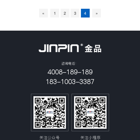
体系，提供服务器级RAS和BMC管理
Security Boot技术。原生态X86架构，
功能增强，可为信息安全、产品可靠
提供良好的生态应用环境，提供领先
«
1
2
3
4
»
性、可用性、可服务性以及运营维护
的计算性能、访存带宽和IO扩展能
等需求提供更强的支持和保障；适用
力。支持硬件虚拟化功能，能够满足
于云计算、大数据分析、视频处理、
复杂应用场景下的性能需求和安全可
数据库备份、高性能存储，以及超融
信需求。该产品适用于政企办公、数
合一体机等解决方案的搭建和部署，
据存储、云计算、金融、大数据分析
支撑行业应用平滑迁移和快速落地等
等领域。
诉求。
咨询电话：
4008-189-189
183-1003-3387
关注公众号
关注小程序