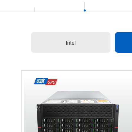
Intel