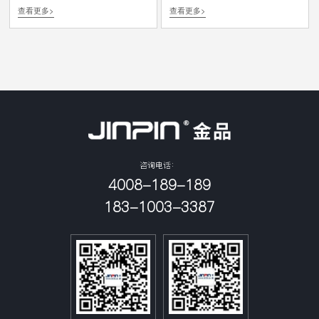
查看更多>
查看更多>
理器，采用全新的“永丰”自主内核微架
16个DDR4内存插槽，支持全新自主互
构，支持全新自主互连技术ZPI 3.0，
连技术ZPI 3.0；支持安全启动技术、
单颗处理器集成最高32核心，KH-
国密算法，以及国标可信计算体系，
40000系列服务器处理器支持安全启动
提供服务器级RAS和BMC管理功能增
技术、国密算法，以及国标可信计算
强，可为信息安全、产品可靠性、可
体系。
用性、可服务性以及运营维护等需求
提供更强的支持和保障；适用于云计
算、大数据分析、视频处理、数据库
备份、高性能存储，以及超融合一体
机等解决方案的搭建和部署，支撑行
业应用平滑迁移和快速落地等诉求。
咨询电话：
4008-189-189
183-1003-3387